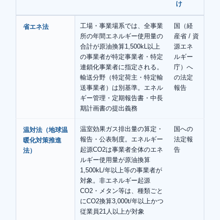
け
工場・事業場系では、全事業
国（経
省エネ法
所の年間エネルギー使用量の
産省 / 資
合計が原油換算1,500kL以上
源エネ
の事業者が特定事業者・特定
ルギー
連鎖化事業者に指定される。
庁）へ
輸送分野（特定荷主・特定輸
の法定
送事業者）は別基準。エネル
報告
ギー管理・定期報告書・中長
期計画書の提出義務
温室効果ガス排出量の算定・
国への
温対法（地球温
報告・公表制度。エネルギー
法定報
暖化対策推進
起源CO2は事業者全体のエネ
告
法）
ルギー使用量が原油換算
1,500kL/年以上等の事業者が
対象。非エネルギー起源
CO2・メタン等は、種類ごと
にCO2換算3,000t/年以上かつ
従業員21人以上が対象