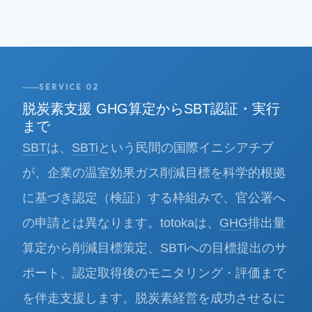
SERVICE 02
脱炭素支援 GHG算定からSBT認証・実行
まで
SBT
は、
SBTi
という民間の国際イニシアチブ
が、企業の温室効果ガス削減目標を科学的根拠
に基づき認定（検証）する枠組みで、官公署へ
の申請とは異なります。totokaは、
GHG
排出量
算定から削減目標策定、SBTiへの目標提出のサ
ポート、認定取得後のモニタリング・評価まで
を伴走支援します。脱炭素経営を成功させるに