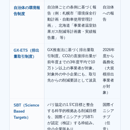
自治体ごとの条例に基づく報
自治体
自治体の環境報
告（例：札幌市「環境保全行
への報
告制度
動計画・自動車使用管理計
告
画」、北海道「事業者温室効
果ガス削減等計画書・実績報
告書」 等）
GX推進法に基づく排出量取
2026年
GX-ETS（排出
引制度。CO2の直接排出量が
度から
量取引制度）
前年度までの3年度平均で10
義務化
万トン以上の事業者が対象。
（大規
対象外の中小企業にも、取引
模排出
先からの削減要請として波及
事業者
が対
象）
パリ協定の1.5℃目標と整合
国際イ
SBT（Science
する科学的根拠ある削減目標
ニシア
Based
を、国際イニシアチブSBTi
チブ
Targets）
が認定（検証）する枠組み。
（任
中小企業版あり
意）