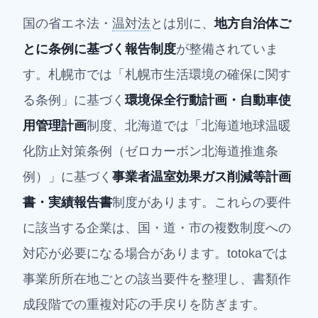
国の省エネ法・
温対法
とは別に、
地方自治体ご
とに条例に基づく報告制度
が整備されていま
す。札幌市では「札幌市生活環境の確保に関す
る条例」に基づく
環境保全行動計画・自動車使
用管理計画
制度、北海道では「北海道地球温暖
化防止対策条例（ゼロカーボン北海道推進条
例）」に基づく
事業者温室効果ガス削減等計画
書・実績報告書
制度があります。これらの要件
に該当する企業は、国・道・市の複数制度への
対応が必要になる場合があります。totokaでは
事業所所在地ごとの該当要件を整理し、書類作
成段階での重複対応の手戻りを防ぎます。