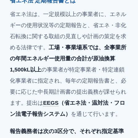
省エネ法 定期報告書とは
省エネ法は、一定規模以上の事業者に、エネル
ギーの使用状況等の定期報告と、省エネ・非化
石転換に関する取組の見直しや計画の策定を求
める法律です。
工場・事業場系では、全事業所
の年間エネルギー使用量の合計が原油換算
1,500kL以上
の事業者が特定事業者・特定連鎖
化事業者に指定され、毎年の定期報告書と、必
要に応じた中長期計画書の提出義務が課せられ
ます。提出は
EEGS
（省エネ法・温対法・フロ
ン法電子報告システム）
を通じて行います。
報告義務者は次の3区分で、それぞれ指定基準