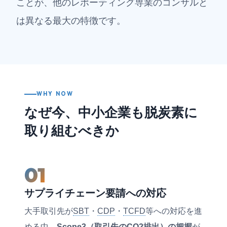
ことが、他のレポーティング専業のコンサルと
は異なる最大の特徴です。
WHY NOW
なぜ今、中小企業も脱炭素に
取り組むべきか
01
サプライチェーン要請への対応
大手取引先が
SBT
・
CDP
・
TCFD
等への対応を進
める中、
Scope3（取引先のCO2排出）の把握
が