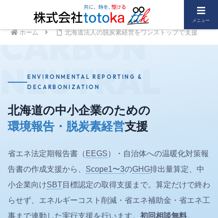
メニュー
CARBON
ホーム
北海道法人の脱炭素経営をワンストップで支援
NEUTRAL
ENVIRONMENTAL REPORTING &
DECARBONIZATION
北海道の中小企業のための
環境報告・脱炭素経営
支援
省エネ法定期報告書（
EEGS
）・自治体への温暖化対策報
告書の作成支援から、
Scope1〜3
の
GHG
排出量算定、中
小企業向け
SBT
目標認定の取得支援まで。算定だけで終わ
らせず、エネルギーコスト削減・省エネ補助金・省エネ工
事まで連動した実行支援を行います。
初回相談無料
。