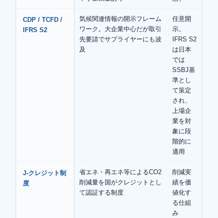
気候関連情報の開示フレーム
任意開
CDP / TCFD /
ワーク。大企業中心だが取引
示。
IFRS S2
先要請でサプライヤーにも波
IFRS S2
及
は日本
では
SSBJ基
準とし
て策定
され、
上場企
業を対
象に段
階的に
適用
省エネ・再エネ等によるCO2
削減実
J-クレジット制
削減量を国がクレジットとし
績を価
度
て認証する制度
値化す
る仕組
み