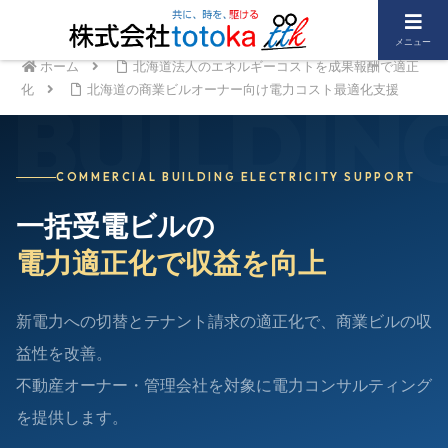
メニュー
ホーム
北海道法人のエネルギーコストを成果報酬で適正
BUILDIN
化
北海道の商業ビルオーナー向け電力コスト最適化支援
COMMERCIAL BUILDING ELECTRICITY SUPPORT
一括受電ビルの
電力適正化で収益を向上
新電力への切替とテナント請求の適正化で、商業ビルの収
益性を改善。
不動産オーナー・管理会社を対象に電力コンサルティング
を提供します。