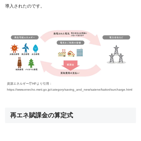
導入されたのです。
資源エネルギー庁HPより引用：
https://www.enecho.meti.go.jp/category/saving_and_new/saiene/kaitori/surcharge.html
再エネ賦課金の算定式