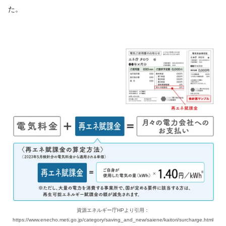
た。
資源エネルギー庁HPより引用：
https://www.enecho.meti.go.jp/category/saving_and_new/saiene/kaitori/surcharge.html