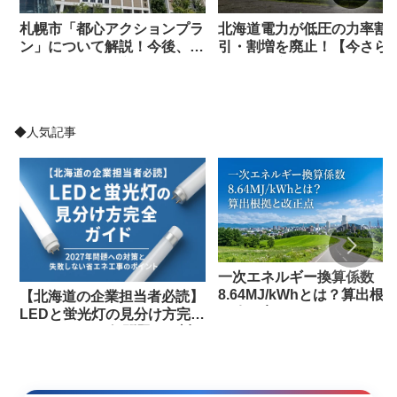
札幌市「都心アクションプラ
北海道電力が低圧の力率割
ン」について解説！今後、札
引・割増を廃止！【今さら
幌はどのように変わるのか？
けない力率ってなに？】北
道のエネルギーコンサルが
説
◆人気記事
一次エネルギー換算係数
8.64MJ/kWhとは？算出根
【北海道の企業担当者必読】
と改正点
LEDと蛍光灯の見分け方完全
ガイド｜2027年問題への対
策と失敗しない省エネ工事の
ポイント