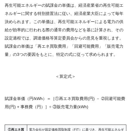
再生可能エネルギーの賦課金の単価は、経済産業省の再生可能エ
ネルギーに関する特別措置法に従い、経済産業大臣によって毎年
決められます。この単価は、再生可能エネルギーによる電力の供
給が効率的に行われる際の通常の費用などを基に計算され、その
設定過程では、調達価格等算定委員会からの意見を重視します。
賦課金の単価は「再エネ買取費用」「回避可能費用」「販売電力
量」の3つの要因をもとに、特定の式に従って求められます。
＜算定式＞
賦課金単価（円/kWh）＝［①再エネ買取費用(円) － ➁回避可能費
用(円) + 事務費（円）］÷ ③販売電力量(kWh)
①再エネ買
電力会社が固定価格買取制度（FIT）に基づき、再生可能エネルギ