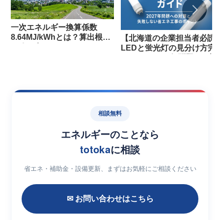
一次エネルギー換算係数
8.64MJ/kWhとは？算出根拠
【北海道の企業担当者必読
と改正点
LEDと蛍光灯の見分け方完
ガイド｜2027年問題への対
策と失敗しない省エネ工事
ポイント
相談無料
エネルギーのことなら
totoka
に相談
省エネ・補助金・設備更新、まずはお気軽にご相談ください
✉ お問い合わせはこちら