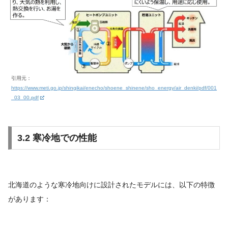
引用元：
https://www.meti.go.jp/shingikai/enecho/shoene_shinene/sho_energy/air_denki/pdf/001
_03_00.pdf
3.2 寒冷地での性能
北海道のような寒冷地向けに設計されたモデルには、以下の特徴
があります：