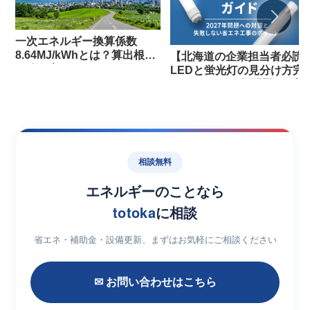
一次エネルギー換算係数
8.64MJ/kWhとは？算出根拠
【北海道の企業担当者必読
と改正点
LEDと蛍光灯の見分け方完
ガイド｜2027年問題への対
策と失敗しない省エネ工事
ポイント
相談無料
エネルギーのことなら
totoka
に相談
省エネ・補助金・設備更新、まずはお気軽にご相談ください
✉ お問い合わせはこちら