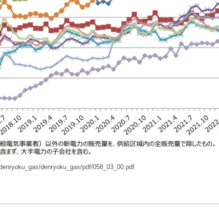
nryoku_gas/denryoku_gas/pdf/058_03_00.pdf