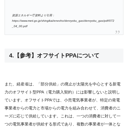
資源エネルギー庁資料より引用：
https://www.meti.go.jp/shingikai/enecho/denryoku_gas/denryoku_gas/pdf/072
_04_00.pdf
4.【参考】オフサイトPPAについて
また、経産省は、「部分供給」の廃止が太陽光を中心とする新電
力のオフサイト型PPA（電力購入契約）には影響しないと説明し
ています。オフサイトPPAでは、小売電気事業者が、特定の発電
事業者からの電力と市場からの電力を組み合わせて、消費者のニ
ーズに応じて供給しています。これは、一つの消費者に対して一
つの電気事業者が供給する形式であり、複数の事業者が一体とな