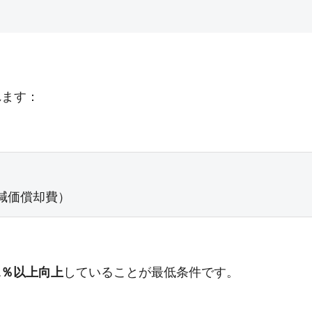
れます：
 減価償却費）
1％以上向上
していることが最低条件です。