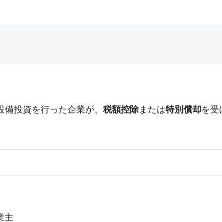
設備投資を行った企業が、
税額控除
または
特別償却
を受
業主