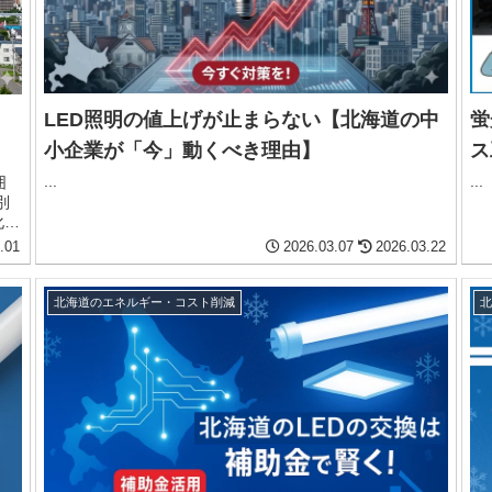
LED照明の値上げが止まらない【北海道の中
蛍
と
小企業が「今」動くべき理由】
ス
...
...
囲
別
化の
者向
.01
2026.03.07
2026.03.22
北海道のエネルギー・コスト削減