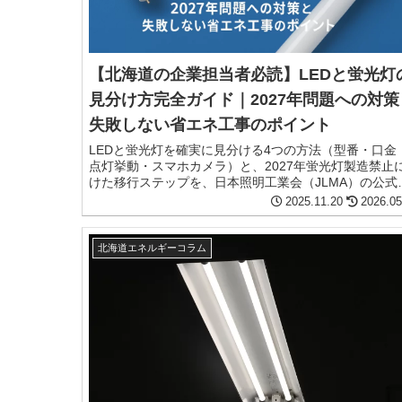
【北海道の企業担当者必読】LEDと蛍光灯
見分け方完全ガイド｜2027年問題への対策
失敗しない省エネ工事のポイント
LEDと蛍光灯を確実に見分ける4つの方法（型番・口金
点灯挙動・スマホカメラ）と、2027年蛍光灯製造禁止
けた移行ステップを、日本照明工業会（JLMA）の公式
解を踏まえて、北海道の企業担当者・施設管理者向け
2025.11.20
2026.05
説します。
北海道エネルギーコラム