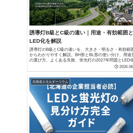
誘導灯B級とC級の違い｜用途・有効範囲
LED化を解説
誘導灯のB級とC級の違いを、大きさ・明るさ・有効範
からわかりやすく解説。BH形とBL形の使い分け、用途
の選び方、よくある失敗、蛍光灯の2027年問題とLED
注意点まで網羅。北海道で店舗や施設を運営する事業
2026.06
けの実務ガイドです。
北海道エネルギーコラム