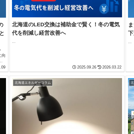
北海道のLED交換は補助金で賢く！冬の電気
ま
の
代を削減し経営改善へ
下
と
...
...
・
に向
見
に解
.09
2025.09.26
2026.03.22
北海道エネルギーコラム