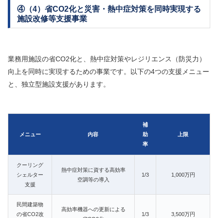
④（4）省CO2化と災害・熱中症対策を同時実現する
施設改修等支援事業
業務用施設の省CO2化と、熱中症対策やレジリエンス（防災力）
向上を同時に実現するための事業です。以下の4つの支援メニュー
と、独立型施設支援があります。
補
メニュー
内容
助
上限
率
クーリング
熱中症対策に資する高効率
シェルター
1/3
1,000万円
空調等の導入
支援
民間建築物
高効率機器への更新による
の省CO2改
1/3
3,500万円