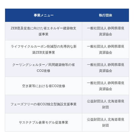
事業メニュー
執行団体
ZEB普及促進に向けた省エネルギー建築物支
一般社団法人 静岡県環境
援事業
資源協会
ライフサイクルカーボン削減型の先導的な新
一般社団法人 静岡県環境
築ZEB支援事業
資源協会
クーリングシェルター／民間建築物等の省
一般社団法人 静岡県環境
CO2改修
資源協会
一般社団法人 静岡県環境
空き家等における省CO2改修
資源協会
公益財団法人 北海道環境
フェーズフリーの省CO2独立型施設支援事業
財団
公益財団法人 北海道環境
サステナブル倉庫モデル促進事業
財団