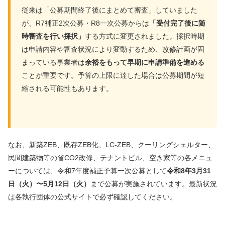
従来は「公募期間終了後にまとめて審査」していました
が、R7補正2次公募・R8一次公募からは
「受付完了後に随
時審査を行い採択」
する方式に変更されました。採択時期
は申請内容や審査状況により変動するため、改修計画が固
まっている事業者は
余裕をもって早期に申請準備を進める
ことが重要です。予算の上限に達した場合は公募期間が短
縮される可能性もあります。
なお、新築ZEB、既存ZEB化、LC-ZEB、クーリングシェルター、
民間建築物等の省CO2改修、テナントビル、空き家等の各メニュ
ーについては、令和7年度補正予算一次公募として
令和8年3月31
日（火）〜5月12日（火）
まで公募が実施されています。最新状況
は各執行団体の公式サイトで必ず確認してください。