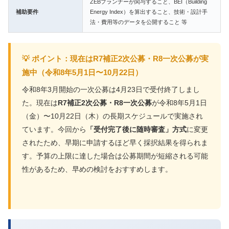
ZEBプランナーが関与すること、BEI（Building
補助要件
Energy Index）を算出すること、技術・設計手
法・費用等のデータを公開すること 等
💡 ポイント：現在はR7補正2次公募・R8一次公募が実
施中（令和8年5月1日〜10月22日）
令和8年3月開始の一次公募は4月23日で受付終了しまし
た。現在は
R7補正2次公募・R8一次公募
が令和8年5月1日
（金）〜10月22日（木）の長期スケジュールで実施され
ています。今回から
「受付完了後に随時審査」方式
に変更
されたため、早期に申請するほど早く採択結果を得られま
す。予算の上限に達した場合は公募期間が短縮される可能
性があるため、早めの検討をおすすめします。