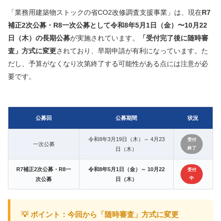
「業務用建築物ストックの省CO2改修調査支援事業」は、現在
R7
補正2次公募・R8一次公募として令和8年5月1日（金）〜10月22
日（木）の長期公募
が実施されています。
「受付完了後に随時審
査」方式に変更
されており、早期申請が有利になっています。た
だし、予算がなくなり次第終了する可能性がある点には注意が必
要です。
公募回
公募期間
状況
令和8年3月19日（木）～ 4月23
受付
一次公募
終了
日（木）
R7補正2次公募・R8一
令和8年5月1日（金）～ 10月22
受付
中
次公募
日（木）
💡 ポイント：今回から「随時審査」方式に変更