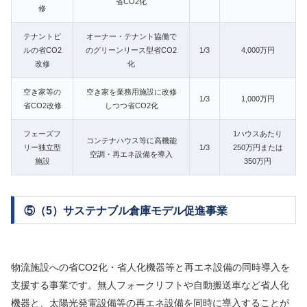
省CO2化
修
テナントビ
オーナー・テナント協働で
ルの省CO2
のグリーンリース型省CO2
1/3
4,000万円
改修
化
空き家等の
空き家を業務用施設に改修
1/3
1,000万円
省CO2改修
しつつ省CO2化
フェーズフ
1ハウスあたり
コンテナハウス等に高機能
リー独立型
1/3
250万円または
空調・再エネ設備を導入
施設
350万円
⑤（5）サステナブル倉庫モデル促進事業
物流施設への省CO2化・省人化機器等と再エネ設備の同時導入を
支援する事業です。無人フォークリフトや自動搬送車など省人化
機器と、太陽光発電設備等の再エネ設備を同時に導入することが