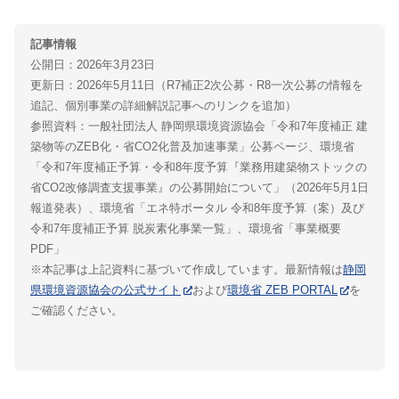
記事情報
公開日：2026年3月23日
更新日：2026年5月11日（R7補正2次公募・R8一次公募の情報を
追記、個別事業の詳細解説記事へのリンクを追加）
参照資料：一般社団法人 静岡県環境資源協会「令和7年度補正 建
築物等のZEB化・省CO2化普及加速事業」公募ページ、環境省
「令和7年度補正予算・令和8年度予算『業務用建築物ストックの
省CO2改修調査支援事業』の公募開始について」（2026年5月1日
報道発表）、環境省「エネ特ポータル 令和8年度予算（案）及び
令和7年度補正予算 脱炭素化事業一覧」、環境省「事業概要
PDF」
※本記事は上記資料に基づいて作成しています。最新情報は
静岡
県環境資源協会の公式サイト
および
環境省 ZEB PORTAL
を
ご確認ください。