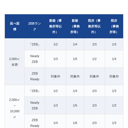
新築（事
新築
既存（事
既存
延べ面
ZEBラン
務所等以
（事務
務所等以
（事務
積
ク
外）
所等）
外）
所等）
『ZEB』
1/2
1/4
2/3
1/3
Nearly
2,000㎡
1/3
1/5
1/2
1/4
ZEB
未満
ZEB
対象外
対象外
対象外
対象外
Ready
『ZEB』
1/2
1/4
2/3
1/3
2,000㎡
Nearly
～
1/3
1/5
2/3
1/3
ZEB
10,000
㎡
ZEB
1/4
1/6
2/3
1/3
Ready