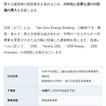
響する建築物の脱炭素化を進めるため、
ZEB化に必要な省CO2設
備の導入
を支援します。
ZEB（ゼブ）とは、「Net Zero Energy Building」の略称です。断
熱・省エネ・再エネ技術を組み合わせ、年間の一次エネルギー消
費量を実質ゼロまたは大幅に削減した建築物を指します。達成レ
ベルに応じて、「ZEB」「Nearly ZEB」「ZEB Ready」「ZEB
Oriented」の4段階に分類されています。
令和7年度補正 二酸化炭素排出抑制対策事業費等
正式名称
補助金
建築物等のZEB化・省CO2化普及加速事業
予算額
48億円
（令和7年度補正予算）
事業形態
間接補助事業