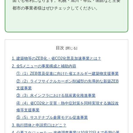
面でも有利になります。札幌・旭川・帯広・函館など主要
都市の事業者様はぜひチェックしてください。
目次
1. 建築物等のZEB化・省CO2化普及加速事業とは？
2. 全5メニューの事業構成と補助内容
①（1）ZEB普及促進に向けた省エネルギー建築物支援事業
②（2）ライフサイクルカーボン削減型の先導的な新築ZEB
支援事業
③（3）水インフラにおける脱炭素化推進事業
④（4）省CO2化と災害・熱中症対策を同時実現する施設改
修等支援事業
⑤（5）サステナブル倉庫モデル促進事業
3. 執行団体と申請窓口はどこ？
4. 公募スケジュール — 改修調査事業は10月22日まで長期公募