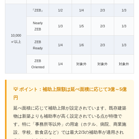
『ZEB』
1/2
1/4
2/3
1/3
Nearly
1/3
1/5
2/3
1/3
ZEB
10,000
㎡以上
ZEB
1/4
1/6
2/3
1/3
Ready
ZEB
1/4
対象外
対象外
対象外
Oriented
💡 ポイント：補助上限額は延べ面積に応じて3億～5億
円
延べ面積に応じて補助上限が設定されています。既存建築
物は新築よりも補助率が高く設定されている点が特徴で
す。特に「事務所等以外」の用途（ホテル、病院、商業施
設、学校、飲食店など）では最大2/3の補助率が適用され