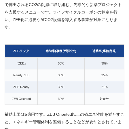
で排出されるCO2の削減に取り組む、先導的な新築プロジェクト
を支援するメニューです。ライフサイクルカーボンの算定を行
い、ZEB化に必要な省CO2設備を導入する事業が対象になりま
す。
ZEBランク
補助率(事務所等以外)
補助率(事務所等)
『ZEB』
55%
30%
Nearly ZEB
38%
25%
ZEB Ready
30%
21%
ZEB Oriented
30%
対象外
補助上限は5億円です。ZEB Oriented以上の省エネ性能を満たすこ
と、エネルギー管理体制を整備することなどが要件とされていま