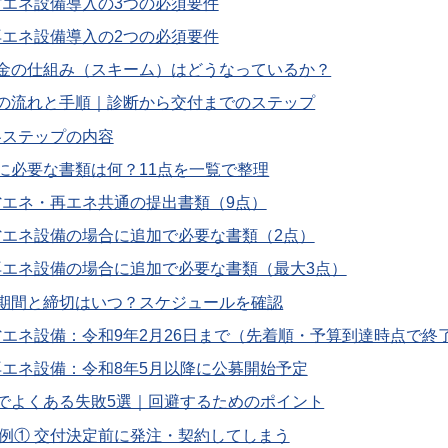
省エネ設備導入の3つの必須要件
再エネ設備導入の2つの必須要件
補助金の仕組み（スキーム）はどうなっているか？
申請の流れと手順｜診断から交付までのステップ
各ステップの内容
申請に必要な書類は何？11点を一覧で整理
省エネ・再エネ共通の提出書類（9点）
省エネ設備の場合に追加で必要な書類（2点）
再エネ設備の場合に追加で必要な書類（最大3点）
受付期間と締切はいつ？スケジュールを確認
省エネ設備：令和9年2月26日まで（先着順・予算到達時点で終
再エネ設備：令和8年5月以降に公募開始予定
申請でよくある失敗5選｜回避するためのポイント
例① 交付決定前に発注・契約してしまう