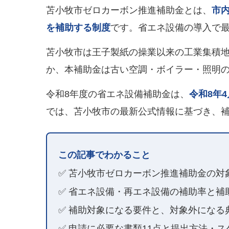
苫小牧市ゼロカーボン推進補助金とは、
市
を補助する制度
です。省エネ設備の導入で最
苫小牧市は王子製紙の操業以来の工業集積
か、本補助金は古い空調・ボイラー・照明
令和8年度の省エネ設備補助金は、
令和8年
では、苫小牧市の最新公式情報に基づき、
この記事でわかること
✅ 苫小牧市ゼロカーボン推進補助金の対
✅ 省エネ設備・再エネ設備の補助率と補
✅ 補助対象になる要件と、対象外になる
✅ 申請に必要な書類11点と提出方法・ス