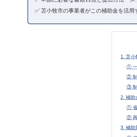
✅ 苫小牧市の事業者がこの補助金を活用
1. 
① 
② 
③ 
2. 
① 
② 
3. 