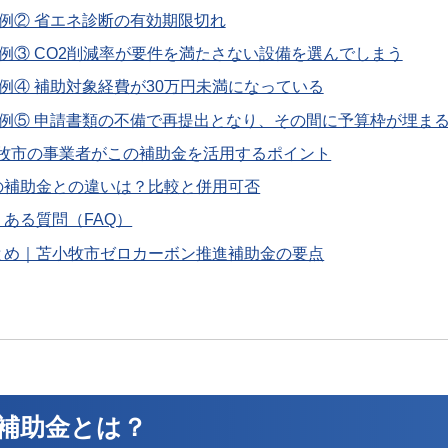
例② 省エネ診断の有効期限切れ
例③ CO2削減率が要件を満たさない設備を選んでしまう
例④ 補助対象経費が30万円未満になっている
例⑤ 申請書類の不備で再提出となり、その間に予算枠が埋ま
苫小牧市の事業者がこの補助金を活用するポイント
 他の補助金との違いは？比較と併用可否
よくある質問（FAQ）
 まとめ｜苫小牧市ゼロカーボン推進補助金の要点
進補助金とは？