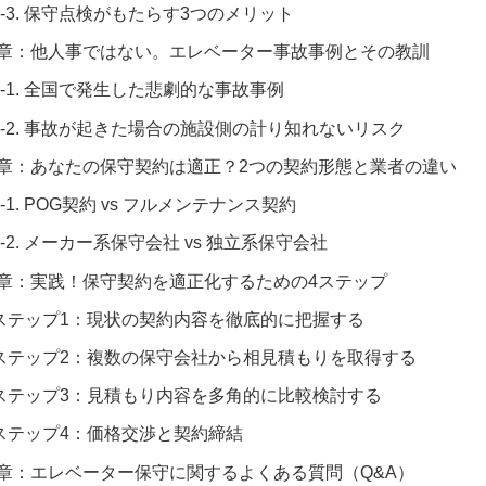
1-3. 保守点検がもたらす3つのメリット
2章：他人事ではない。エレベーター事故事例とその教訓
2-1. 全国で発生した悲劇的な事故事例
2-2. 事故が起きた場合の施設側の計り知れないリスク
3章：あなたの保守契約は適正？2つの契約形態と業者の違い
3-1. POG契約 vs フルメンテナンス契約
3-2. メーカー系保守会社 vs 独立系保守会社
4章：実践！保守契約を適正化するための4ステップ
ステップ1：現状の契約内容を徹底的に把握する
ステップ2：複数の保守会社から相見積もりを取得する
ステップ3：見積もり内容を多角的に比較検討する
ステップ4：価格交渉と契約締結
5章：エレベーター保守に関するよくある質問（Q&A）