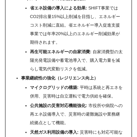
省エネ設備の導入による効果:
SHIFT事業では
CO2排出量15%以上削減を目指し、エネルギー
コスト削減に直結。省エネルギー導入促進支援
事業では年率20%以上のエネルギー削減効果が
期待されます。
再生可能エネルギーの自家消費:
自家消費型の太
陽光発電設備や蓄電池導入で、購入電力量を減
らし電気代変動リスクを低減。
事業継続性の強化（レジリエンス向上）
マイクログリッドの構築:
平時は系統と再エネを
併用、災害時は自立運転で電力供給を確保。
公共施設の災害対応機能強化:
市役所や病院への
再エネ設備導入で、災害時の避難施設や業務継
続拠点として機能。
天然ガス利用設備の導入:
災害時にも対応可能な