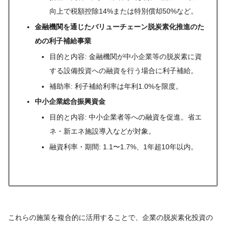
向上で税額控除14%または特別償却50%など。
金融機関を通じたバリューチェーン脱炭素化推進のた
めの利子補給事業
目的と内容: 金融機関が中小企業等の脱炭素に資
する設備投資への融資を行う場合に利子補給。
補助率: 利子補給利率は年利1.0%を限度。
中小企業総合振興資金
目的と内容: 中小企業者等への融資を促進。省エ
ネ・新エネ施設導入などが対象。
融資利率・期間: 1.1〜1.7%、1年超10年以内。
これらの施策を複合的に活用することで、企業の脱炭素化投資の