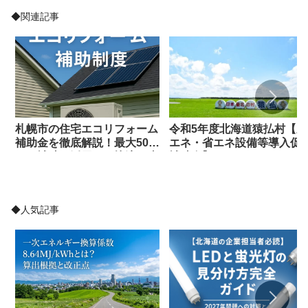
◆関連記事
札幌市の住宅エコリフォーム
令和5年度北海道猿払村【新
補助金を徹底解説！最大50万
エネ・省エネ設備等導入促
円の補助を活用して快適＆省
補助金】
エネな住まいへ【2025年度
版】
◆人気記事