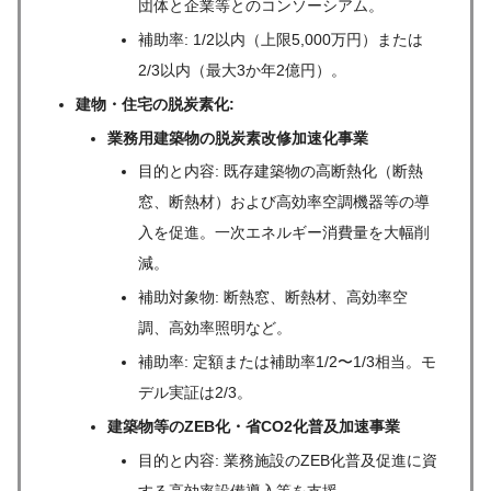
団体と企業等とのコンソーシアム。
補助率: 1/2以内（上限5,000万円）または
2/3以内（最大3か年2億円）。
建物・住宅の脱炭素化:
業務用建築物の脱炭素改修加速化事業
目的と内容: 既存建築物の高断熱化（断熱
窓、断熱材）および高効率空調機器等の導
入を促進。一次エネルギー消費量を大幅削
減。
補助対象物: 断熱窓、断熱材、高効率空
調、高効率照明など。
補助率: 定額または補助率1/2〜1/3相当。モ
デル実証は2/3。
建築物等のZEB化・省CO2化普及加速事業
目的と内容: 業務施設のZEB化普及促進に資
する高効率設備導入等を支援。