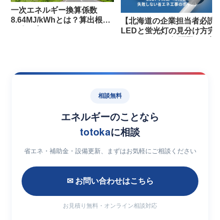
一次エネルギー換算係数
8.64MJ/kWhとは？算出根拠
【北海道の企業担当者必読
と改正点
LEDと蛍光灯の見分け方完
ガイド｜2027年問題への対
策と失敗しない省エネ工事
ポイント
相談無料
エネルギーのことなら
totoka
に相談
省エネ・補助金・設備更新、まずはお気軽にご相談ください
✉ お問い合わせはこちら
お見積り無料・オンライン相談対応