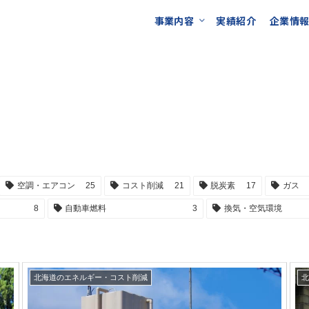
事業内容
実績紹介
企業情
空調・エアコン
25
コスト削減
21
脱炭素
17
ガス
8
自動車燃料
3
換気・空気環境
北海道のエネルギー・コスト削減