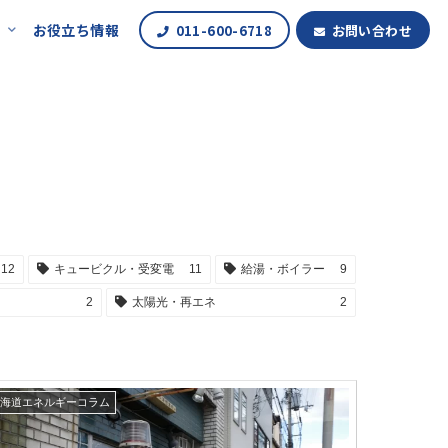
報
お役立ち情報
011-600-6718
お問い合わせ
12
キュービクル・受変電
11
給湯・ボイラー
9
2
太陽光・再エネ
2
北海道エネルギーコラム