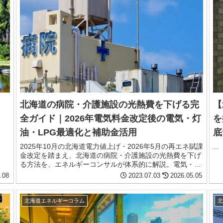
北海道の病院・介護施設の光熱費を下げる完
【
全ガイド｜2026年電気料金改定後の電気・灯
を
油・LPG最適化と補助金活用
底
2025年10月の北海道電力値上げ・2026年5月の再エネ賦課
...
金改定を踏まえ、北海道の病院・介護施設の光熱費を下げ
る方法を、エネルギーコンサルが体系的に解説。電気・灯
油・LPG・水道の4軸最適化、SII補助金や中小企業経営強
.08
2023.07.03
2026.05.05
化税制の活用、24時間稼働施設特有のデマンド対策まで網
羅。
北海道エネルギーコラム