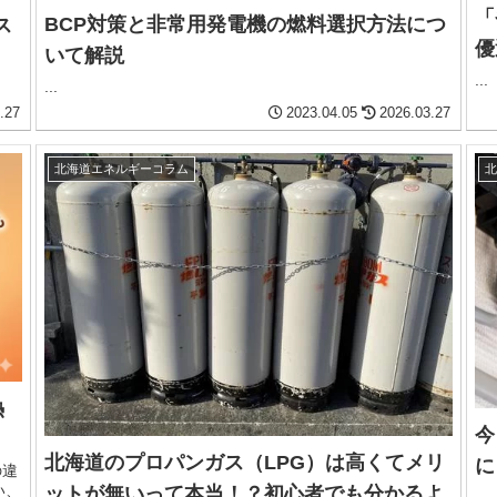
「
BCP対策と非常用発電機の燃料選択方法につ
ス
優
いて解説
...
...
.27
2023.04.05
2026.03.27
北海道エネルギーコラム
熱
今
北海道のプロパンガス（LPG）は高くてメリ
に
の違
い、
ットが無いって本当！？初心者でも分かるよ