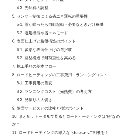
4-3. 光熱費の調整
5. センサー制御による省エネ運転の重要性
5-1. 雪が降ったら自動起動・必要なときだけ稼働
5-2. 遅延機能や省エネモード
6. 表面仕上げと路盤構造のポイント
6-1. 多彩な表面仕上げの選択肢
6-2. 路盤構造で耐荷重性を高める
7. 施工手順の基本フロー
8. ロードヒーティングの工事費用・ランニングコスト
8-1. 工事費用の目安
8-2. ランニングコスト（光熱費）の考え方
8-3. 見積りの大切さ
9. 除雪サービスとの比較と検討ポイント
10. まとめ：トータルで見るとロードヒーティングは“得”なの
か？
11. ロードヒーティングの導入ならtotokaへご相談を！