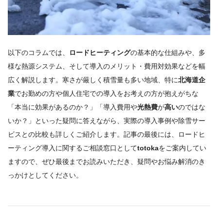
以下のコラムでは、
ロードヒーティング
の基本的な仕組みや、多
様な熱源システム、そして導入のメリット・費用対効果などを幅
広く解説します。寒さが厳しく積雪量も多い地域、特に
北海道企
業
でお勤めの方や個人住宅での導入をお考えの方が抱えがちな
「本当に効果があるのか？」「導入費用や
光熱費
が
高い
のではな
いか？」といった疑問に答えながら、実際の導入事例や除雪サー
ビスとの比較も詳しくご紹介します。記事の最後には、ロードヒ
ーティング導入に関するご相談窓口として
totoka
をご案内してい
ますので、ぜひ最後までお読みいただき、疑問やお悩み解消のき
っかけとしてください。