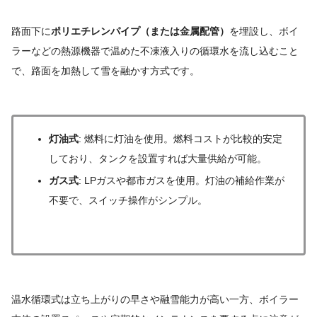
路面下に
ポリエチレンパイプ（または金属配管）
を埋設し、ボイ
ラーなどの熱源機器で温めた不凍液入りの循環水を流し込むこと
で、路面を加熱して雪を融かす方式です。
灯油式
: 燃料に灯油を使用。燃料コストが比較的安定
しており、タンクを設置すれば大量供給が可能。
ガス式
: LPガスや都市ガスを使用。灯油の補給作業が
不要で、スイッチ操作がシンプル。
温水循環式は立ち上がりの早さや融雪能力が高い一方、ボイラー